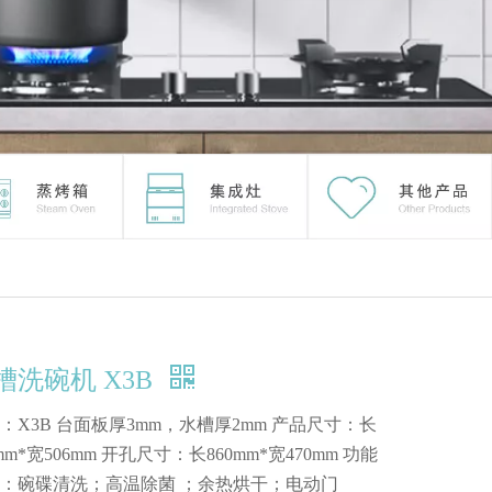
槽洗碗机 X3B
：X3B 台面板厚3mm，水槽厚2mm 产品尺寸：长
0mm*宽506mm 开孔尺寸：长860mm*宽470mm 功能
：碗碟清洗；高温除菌 ；余热烘干；电动门