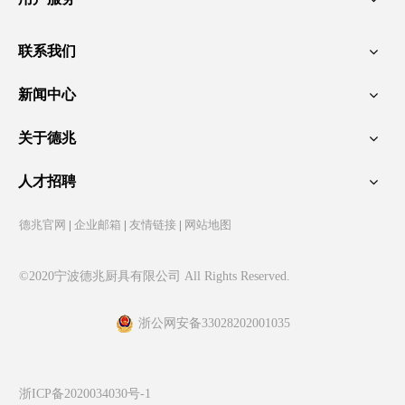
联系我们
新闻中心
关于德兆
人才招聘
德兆官网
|
企业邮箱
|
友情链接
|
网站地图
©2020宁波德兆厨具有限公司 All Rights Reserved.
浙公网安备33028202001035
浙ICP备2020034030号-1