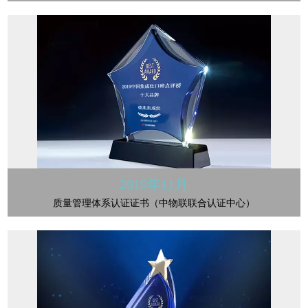
2019年11月
质量管理体系认证证书（中物联联合认证中心）