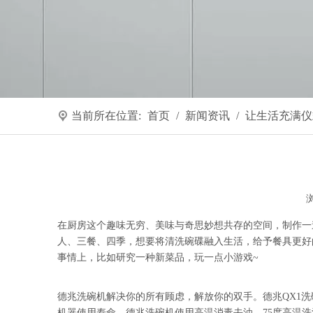
当前所在位置:
首页
/
新闻资讯
/
让生活充满仪
["wechat","weibo","qzone","douban","email"]
在厨房这个趣味无穷、美味与奇思妙想共存的空间，制作一
人、三餐、四季，想要将清洗碗碟融入生活，给予餐具更好
事情上，比如研究一种新菜品，玩一点小游戏~
德兆洗碗机解决你的所有顾虑，解放你的双手。德兆QX1
机器使用寿命。德兆洗碗机使用高温消毒去油，75度高温